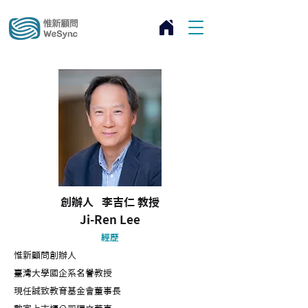
創辦人
​
李吉仁
教授
Ji-Ren Lee
經歷
惟新顧問創辦人
臺灣大學國企系名譽教授
現任誠致教育基金會董事長