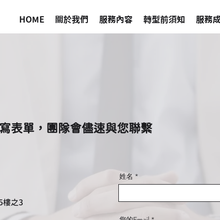
HOME
關於我們
服務內容
轉型前須知
服務
寫表單，團隊會儘速與您聯繫
姓名
5樓之3
您的Email