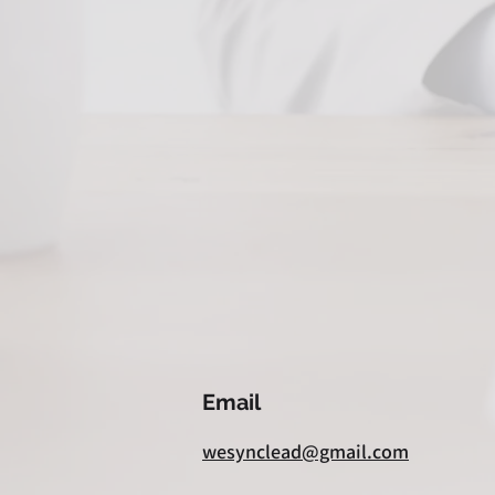
Email
wesynclead@gmail.com