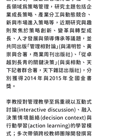
長領域為策略管理，研究主題包括企
業成長策略、產業分工與動態競合、
新興市場進入策略等，近期研究興趣
則聚焦於策略創新、變革與轉型成
長、人才發展與領導傳承等議題，並
共同出版「管理相對論」(與湯明哲、黃
崇興合著，商業周刊出版社)、「從卓
越到長青的關鍵決策」(與吳相勳、天
下記者群合著，天下雜誌出版社)，分
別獲得2014年與2015年全國金書
獎。
李教授對管理教學至為重視以互動式
討論(interactive discussion)、融入
決策情境脈絡(decision context)與
行動學習(action learning)的學習模
式；多次帶領跨校教師團隊開發撰寫