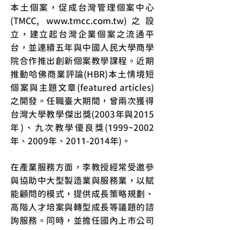
本土個案，促成台灣管理個案中心
(TMCC,
www.tmcc.com.tw
)之設
立，建立起台灣企業個案之流通平
台，並連續五年與中國人民大學商學
院合作推出創新個案教學課程。近期
推動哈佛商業評論(HBR)本土情境短
個案與主題文章(featured articles)
之開發。任職臺大期間，曾兩次獲得
台灣大學教學傑出獎(2003年與2015
年)、九次教學優良獎(1999~2002
年、2009年、2011-2014年)。
在產業服務方面，李教授經常受邀參
與協助中大型製造業與服務業，以賦
能顧問的模式，提供成長策略規劃、
高階人才培案與轉型成長等議題的諮
詢服務。同時，並擔任國內上市公司