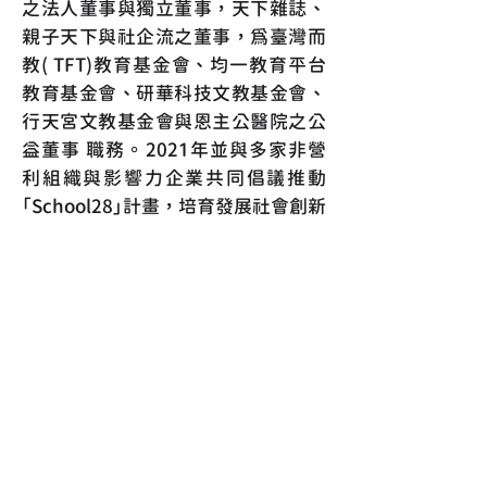
之法人董事與獨立董事，天下雜誌、
親子天下與社企流之董事，為臺灣而
教( TFT)教育基金會、均一教育平台
教育基金會、研華科技文教基金會、
行天宮文教基金會與恩主公醫院之公
益董事 職務。2021年並與多家非營
利組織與影響力企業共同倡議推動
「School28」計畫，培育發展社會創新
領域人才，形成社創組織的共創的
「企業大學」。
李教授專業服務之餘，投入馬拉松長
跑、自行車、游泳與瑜珈的學習，目
前已完成62場全程馬 拉松(含世界六
大馬拉松賽事)，一百公里、五十公
里、六小時與十二小時超馬，與九場
鐵人三項(含一場226公里超級鐵人)比