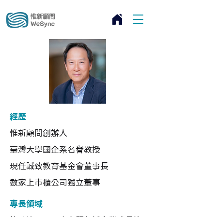
經歷
惟新顧問創辦人
臺灣大學國企系名譽教授
現任誠致教育基金會董事長
數家上市櫃公司獨立董事
專長領域