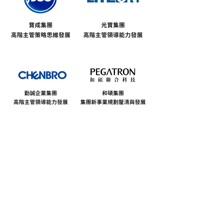
寶成集團
光寶集團
高階主管策略思維發展
高階主管領導能力發展
勤誠企業集團
和碩集團
高階主管領導能力發展
集團新事業規劃釐清
與發展
親子天下
聯合報系集團
高階主管領導能力發展
高階主管領導能力發展
" 感謝上述使用過這些架構方法與學習素材的機構組織，提
供一起學習改變、共創成長的機會，
希望因為相信這些架構與工具，而能創造出你們未來的『看
見』！"